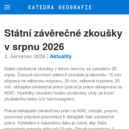
Přejít na hlavní obsah
Státní závěrečné zkoušky
v srpnu 2026
2. červenec 2026
|
Aktuality
Státní závěrečné zkoušky v letním termínu se uskuteční 25.
srpna. Časové rozvržení státních zkoušek je takovéto: 15 min.
příprava na odbornou rozpravu, 25 min. odborná rozprava, 20
min. obhajoba závěrečné práce (pokud je práce obhajována na
KGE). Výsledky zkoušení budou oznámeny vždy na konci
zkušebního bloku (viz harmonogram).
Pokud obhajujete závěrečnou práci na KGE, věnujte, prosím,
pozornost přípravě prezentace k obhajobě Vaší závěrečné
práce. Vzhledem k časovému tlaku je nutné, aby Vaše
prezentace netrvala déle než 10 min. Obsah prezentace: 1.