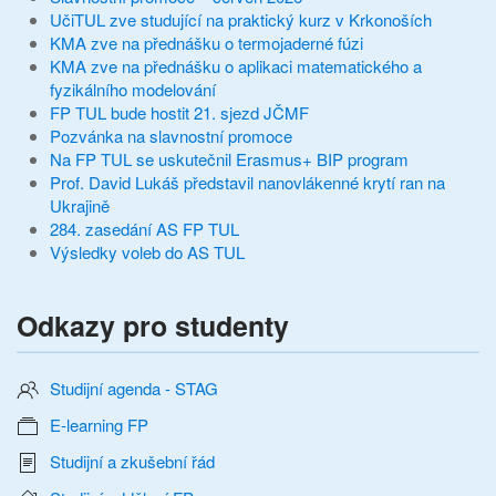
UčiTUL zve studující na praktický kurz v Krkonoších
KMA zve na přednášku o termojaderné fúzi
KMA zve na přednášku o aplikaci matematického a
fyzikálního modelování
FP TUL bude hostit 21. sjezd JČMF
Pozvánka na slavnostní promoce
Na FP TUL se uskutečnil Erasmus+ BIP program
Prof. David Lukáš představil nanovlákenné krytí ran na
Ukrajině
284. zasedání AS FP TUL
Výsledky voleb do AS TUL
Odkazy pro studenty
Studijní agenda - STAG
E-learning FP
Studijní a zkušební řád