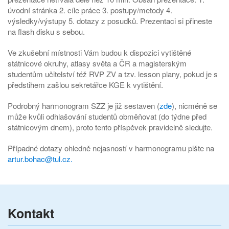
úvodní stránka 2. cíle práce 3. postupy/metody 4.
výsledky/výstupy 5. dotazy z posudků. Prezentaci si přineste
na flash disku s sebou.
Ve zkušební místnosti Vám budou k dispozici vytištěné
státnicové okruhy, atlasy světa a ČR a magisterským
studentům učitelství též RVP ZV a tzv. lesson plany, pokud je s
předstihem zašlou sekretářce KGE k vytištění.
Podrobný harmonogram SZZ je již sestaven (
zde
), nicméně se
může kvůli odhlašování studentů obměňovat (do týdne před
státnicovým dnem), proto tento příspěvek pravidelně sledujte.
Případné dotazy ohledně nejasností v harmonogramu pište na
artur.bohac@tul.cz
.
Kontakt