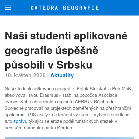
Přejít na hlavní obsah
Naši studenti aplikované
geografie úspěšně
působili v Srbsku
10. květen 2026
|
Aktuality
Naši studenti aplikované geografie, Patrik Stejskal a Petr Malý,
absolvovali svou Erasmus+ stáž na pobočce Asociace
evropských pohraničních regionů (AEBR) v Bělehradu.
Společně pracovali na projektech zaměřených na přeshraniční
spolupráci, GIS analýzu a terénní výzkum. Vytvořili například
tuto
zprávu
týkající se eroze podél turistických stezek v
srbském národním parku Đerdap.