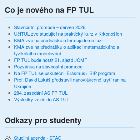
Co je nového na FP TUL
Slavnostní promoce – červen 2026
UčiTUL zve studující na praktický kurz v Krkonoších
KMA zve na přednášku o termojaderné fúzi
KMA zve na přednášku o aplikaci matematického a
fyzikálního modelování
FP TUL bude hostit 21. sjezd JČMF
Pozvánka na slavnostní promoce
Na FP TUL se uskutečnil Erasmus+ BIP program
Prof. David Lukáš představil nanovlákenné krytí ran na
Ukrajině
284. zasedání AS FP TUL
Výsledky voleb do AS TUL
Odkazy pro studenty
Studijní agenda - STAG