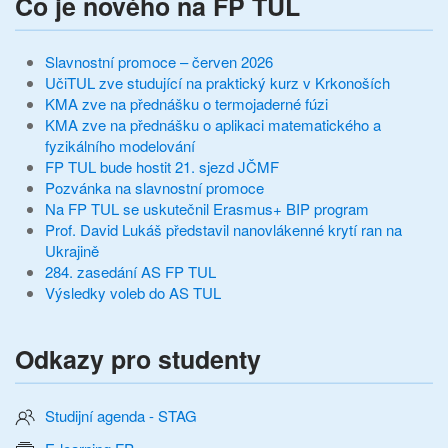
Co je nového na FP TUL
Slavnostní promoce – červen 2026
UčiTUL zve studující na praktický kurz v Krkonoších
KMA zve na přednášku o termojaderné fúzi
KMA zve na přednášku o aplikaci matematického a
fyzikálního modelování
FP TUL bude hostit 21. sjezd JČMF
Pozvánka na slavnostní promoce
Na FP TUL se uskutečnil Erasmus+ BIP program
Prof. David Lukáš představil nanovlákenné krytí ran na
Ukrajině
284. zasedání AS FP TUL
Výsledky voleb do AS TUL
Odkazy pro studenty
Studijní agenda - STAG