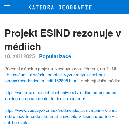
Přejít na hlavní obsah
Projekt ESIND rezonuje v
médiích
10. září 2025
|
Popularizace
Původní článek o projektu, vedeným doc. Fárkem, na TUNI
-
https://tuni.tul.cz/a/tul-se-stala-vyznamnym-centrem-
evropskeho-badani-o-indii-162808.html
- přebírají další média:
https://wordmain.eu/technical-university-of-liberec-becomes-
leading-european-center-for-india-research/
https://www.vedavyzkum.cz/veda/veda/jak-evropane-vnimaji-
indii-a-indy-to-bude-zkoumat-univerzita-v-liberci-s-partnery-z-
celeho-sveta